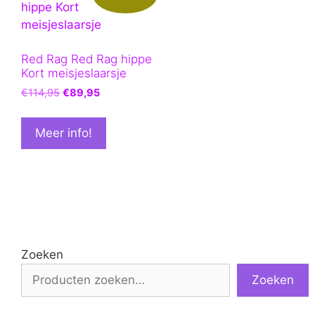
Red Rag Red Rag hippe
Kort meisjeslaarsje
Oorspronkelijke
Huidige
€
114,95
€
89,95
prijs
prijs
was:
is:
Meer info!
€114,95.
€89,95.
Zoeken
Zoeken