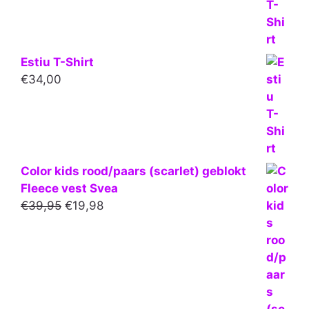
Estiu T-Shirt
€
34,00
Color kids rood/paars (scarlet) geblokt
Fleece vest Svea
Oorspronkelijke
Huidige
€
39,95
€
19,98
prijs
prijs
was:
is:
€39,95.
€19,98.