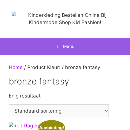
Ga
naar
de
inhoud
Menu
Home
/ Product Kleur: / bronze fantasy
bronze fantasy
Enig resultaat
Aanbieding!