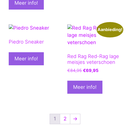
Meer info!
€104,95.
€79,95.
Aanbieding!
Piedro Sneaker
Red Rag Red-Rag lage
Meer info!
meisjes veterschoen
Oorspronkelijke
Huidige
€
84,95
€
69,95
prijs
prijs
was:
is:
Meer info!
€84,95.
€69,95.
1
2
→