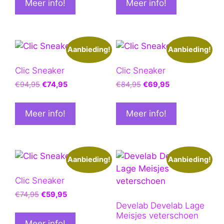
Meer info!
Meer info!
€74,95.
€59,95.
€94,95.
€74,95.
Aanbieding!
Aanbieding!
Clic Sneaker
Clic Sneaker
Oorspronkelijke
Huidige
Oorspronkelijke
Huidige
€
94,95
€
74,95
€
84,95
€
69,95
prijs
prijs
prijs
prijs
was:
is:
was:
is:
Meer info!
Meer info!
€94,95.
€74,95.
€84,95.
€69,95.
Aanbieding!
Aanbieding!
Clic Sneaker
Oorspronkelijke
Huidige
€
74,95
€
59,95
prijs
prijs
Develab Develab Lage
Meisjes veterschoen
was:
is:
Meer info!