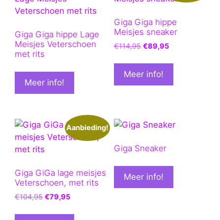
Giga Giga hippe
Meisjes sneaker
Giga Giga hippe Lage
Meisjes Veterschoen
Oorspronkelijke
Huidige
€
114,95
€
89,95
met rits
prijs
prijs
was:
is:
Meer info!
€114,95.
€89,95.
Meer info!
Aanbieding!
Giga Sneaker
Giga GiGa lage meisjes
Meer info!
Veterschoen, met rits
Oorspronkelijke
Huidige
€
104,95
€
79,95
prijs
prijs
was:
is: