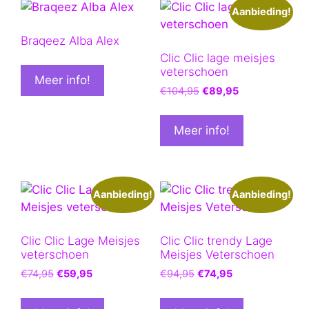
Aanbieding!
Braqeez Alba Alex
Clic Clic lage meisjes
veterschoen
Meer info!
Oorspronkelijke
Huidige
€
104,95
€
89,95
prijs
prijs
was:
is:
Meer info!
€104,95.
€89,95.
Aanbieding!
Aanbieding!
Clic Clic Lage Meisjes
Clic Clic trendy Lage
veterschoen
Meisjes Veterschoen
Oorspronkelijke
Huidige
Oorspronkelijke
Huidige
€
74,95
€
59,95
€
94,95
€
74,95
prijs
prijs
prijs
prijs
was:
is:
was:
is: