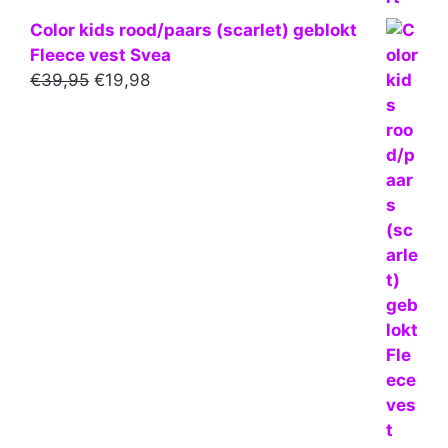
Color kids rood/paars (scarlet) geblokt
Fleece vest Svea
Oorspronkelijke
Huidige
€
39,95
€
19,98
prijs
prijs
was:
is:
€39,95.
€19,98.