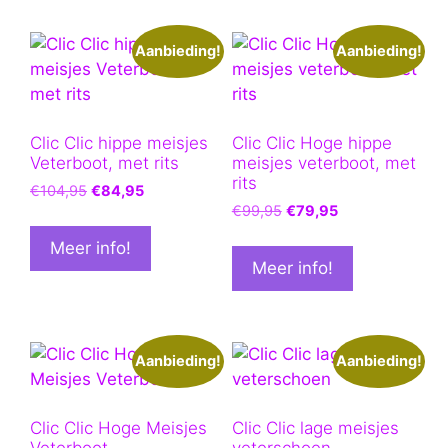
Aanbieding!
Aanbieding!
Clic Clic hippe meisjes
Clic Clic Hoge hippe
Veterboot, met rits
meisjes veterboot, met
rits
Oorspronkelijke
Huidige
€
104,95
€
84,95
Oorspronkelijke
Huidige
prijs
prijs
€
99,95
€
79,95
prijs
prijs
was:
is:
Meer info!
was:
is:
€104,95.
€84,95.
Meer info!
€99,95.
€79,95.
Aanbieding!
Aanbieding!
Clic Clic Hoge Meisjes
Clic Clic lage meisjes
Veterboot
veterschoen