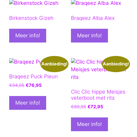
Birkenstock Gizeh
Braqeez Alba Alex
Meer info!
Meer info!
Aanbieding!
Aanbieding!
Braqeez Puck Pleun
Oorspronkelijke
Huidige
€
94,95
€
76,95
prijs
prijs
Clic Clic hippe Meisjes
veterboot met rits
was:
is:
Meer info!
€94,95.
€76,95.
Oorspronkelijke
Huidige
€
89,95
€
72,95
prijs
prijs
was:
is:
Meer info!
€89,95.
€72,95.