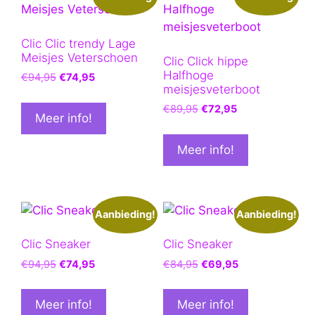
Clic Clic trendy Lage
Meisjes Veterschoen
Clic Click hippe
Halfhoge
Oorspronkelijke
Huidige
€
94,95
€
74,95
meisjesveterboot
prijs
prijs
was:
is:
Oorspronkelijke
Huidige
€
89,95
€
72,95
Meer info!
€94,95.
€74,95.
prijs
prijs
was:
is:
Meer info!
€89,95.
€72,95.
Aanbieding!
Aanbieding!
Clic Sneaker
Clic Sneaker
Oorspronkelijke
Huidige
Oorspronkelijke
Huidige
€
94,95
€
74,95
€
84,95
€
69,95
prijs
prijs
prijs
prijs
was:
is:
was:
is:
Meer info!
Meer info!
€94,95.
€74,95.
€84,95.
€69,95.