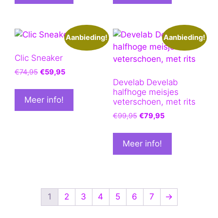
Aanbieding!
Aanbieding!
Clic Sneaker
Oorspronkelijke
Huidige
€
74,95
€
59,95
prijs
prijs
Develab Develab
halfhoge meisjes
was:
is:
Meer info!
veterschoen, met rits
€74,95.
€59,95.
Oorspronkelijke
Huidige
€
99,95
€
79,95
prijs
prijs
was:
is:
Meer info!
€99,95.
€79,95.
1
2
3
4
5
6
7
→