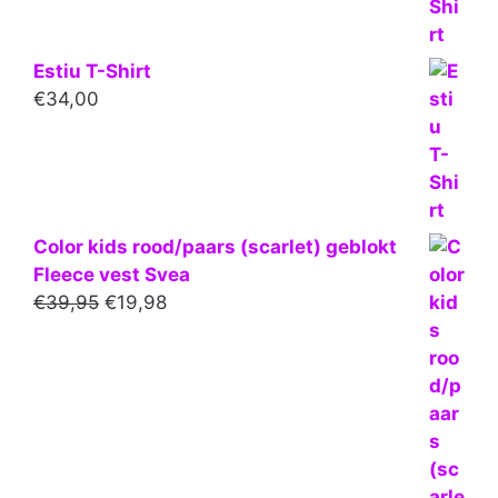
Estiu T-Shirt
€
34,00
Color kids rood/paars (scarlet) geblokt
Fleece vest Svea
Oorspronkelijke
Huidige
€
39,95
€
19,98
prijs
prijs
was:
is:
€39,95.
€19,98.