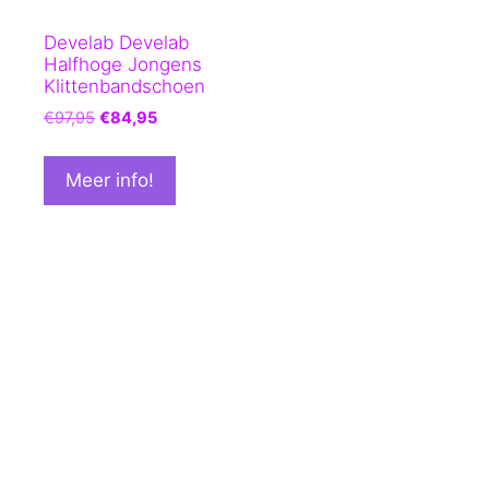
Develab Develab
Halfhoge Jongens
Klittenbandschoen
Oorspronkelijke
Huidige
€
97,95
€
84,95
prijs
prijs
was:
is:
Meer info!
€97,95.
€84,95.