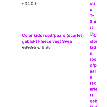
€
34,00
Color kids rood/paars (scarlet)
geblokt Fleece vest Svea
Oorspronkelijke
Huidige
€
39,95
€
19,98
prijs
prijs
was:
is:
€39,95.
€19,98.