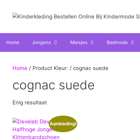
Ga
naar
de
inhoud
Home
Jongens
Meisjes
Badmode
Home
/ Product Kleur: / cognac suede
cognac suede
Enig resultaat
Aanbieding!