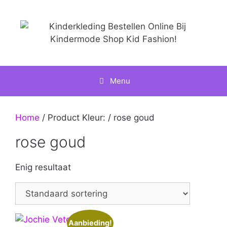
Ga
naar
de
inhoud
Menu
Home
/ Product Kleur: / rose goud
rose goud
Enig resultaat
Aanbieding!