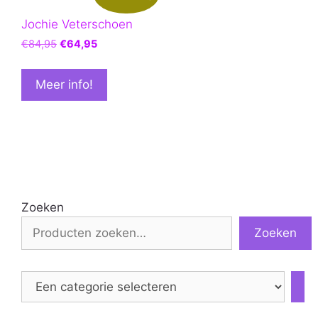
Jochie Veterschoen
Oorspronkelijke
Huidige
€
84,95
€
64,95
prijs
prijs
was:
is:
Meer info!
€84,95.
€64,95.
Zoeken
Zoeken
Een
categorie
selecteren