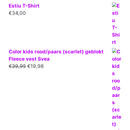
Estiu T-Shirt
€
34,00
Color kids rood/paars (scarlet) geblokt
Fleece vest Svea
Oorspronkelijke
Huidige
€
39,95
€
19,98
prijs
prijs
was:
is:
€39,95.
€19,98.