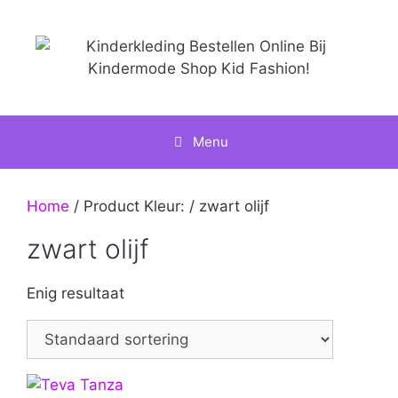
Ga
naar
de
inhoud
Menu
Home
/ Product Kleur: / zwart olijf
zwart olijf
Enig resultaat