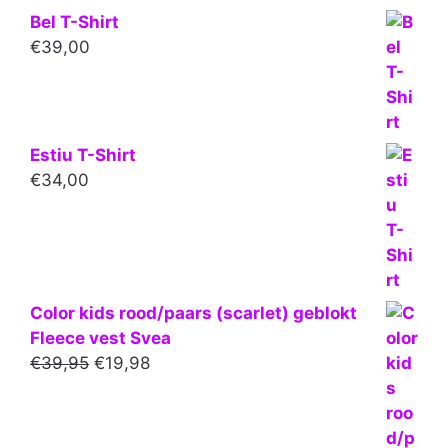
Bel T-Shirt
€
39,00
Estiu T-Shirt
€
34,00
Color kids rood/paars (scarlet) geblokt
Fleece vest Svea
Oorspronkelijke
Huidige
€
39,95
€
19,98
prijs
prijs
was:
is:
€39,95.
€19,98.