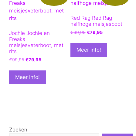
Red Rag Red Rag
halfhoge meisjesboot
Oorspronkelijke
Huidige
€
99,95
€
79,95
Jochie Jochie en
prijs
prijs
Freaks
meisjesveterboot, met
was:
is:
Meer info!
rits
€99,95.
€79,95.
Oorspronkelijke
Huidige
€
99,95
€
79,95
prijs
prijs
was:
is:
Meer info!
€99,95.
€79,95.
Zoeken