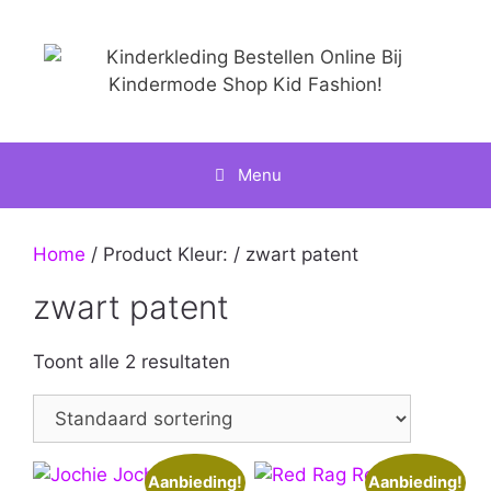
Ga
naar
de
inhoud
Menu
Home
/ Product Kleur: / zwart patent
zwart patent
Toont alle 2 resultaten
Aanbieding!
Aanbieding!