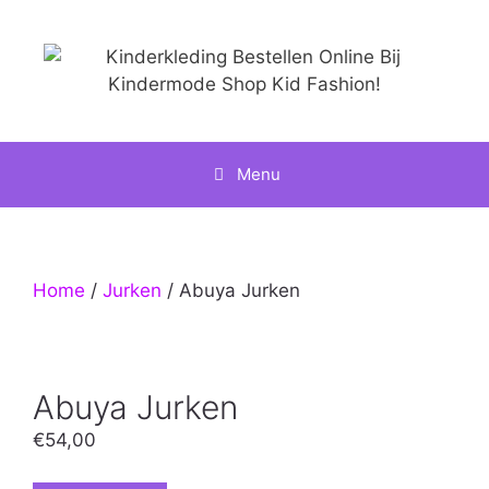
Ga
naar
de
inhoud
Menu
Home
/
Jurken
/ Abuya Jurken
Abuya Jurken
€
54,00