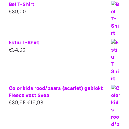
Bel T-Shirt
€
39,00
Estiu T-Shirt
€
34,00
Color kids rood/paars (scarlet) geblokt
Fleece vest Svea
Oorspronkelijke
Huidige
€
39,95
€
19,98
prijs
prijs
was:
is:
€39,95.
€19,98.